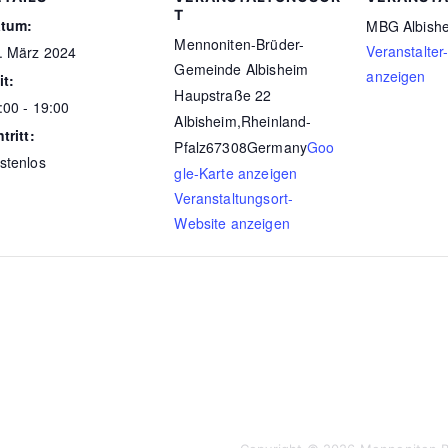
T
tum:
MBG Albish
Mennoniten-Brüder-
Veranstalter
. März 2024
Gemeinde Albisheim
anzeigen
it:
Haupstraße 22
:00 - 19:00
Albisheim
,
Rheinland-
tritt:
Pfalz
67308
Germany
Goo
stenlos
gle-Karte anzeigen
Veranstaltungsort-
Website anzeigen