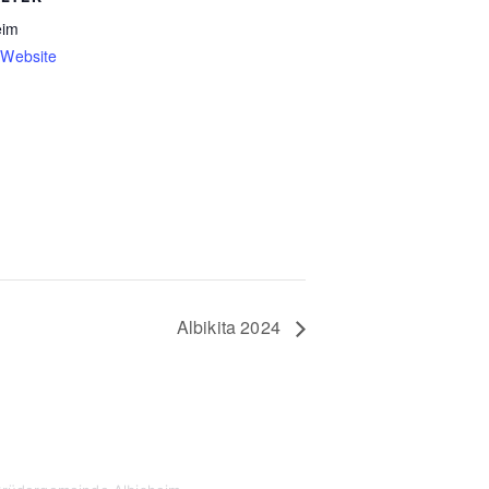
eim
-Website
Albikita 2024