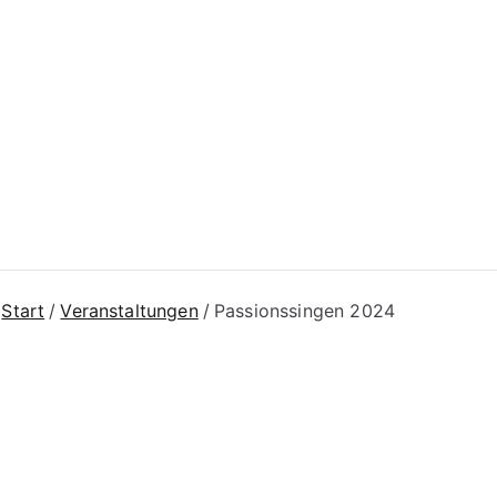
n Brüdergemeinde
lbisheim
Start
Veranstaltungen
Passionssingen 2024