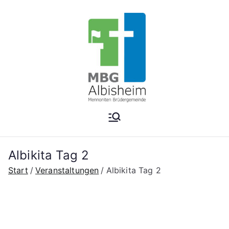
Zum
Inhalt
springen
Mennonite
n
Albikita Tag 2
Brüdergem
Start
Veranstaltungen
Albikita Tag 2
einde