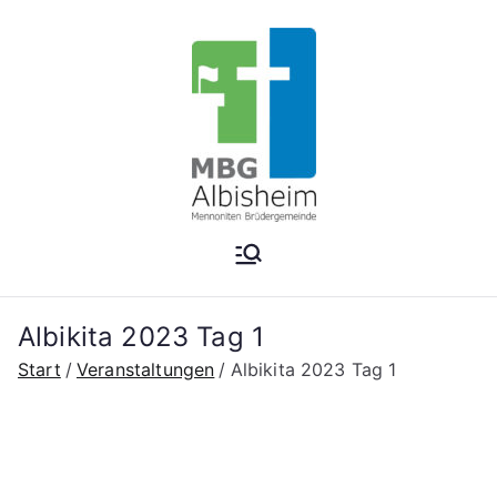
Zum
Inhalt
springen
Mennonite
n
Albikita 2023 Tag 1
Brüdergem
Start
Veranstaltungen
Albikita 2023 Tag 1
einde